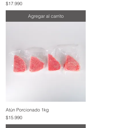
Precio
$17.990
Agregar al carrito
Atún Porcionado 1kg
Precio
$15.990