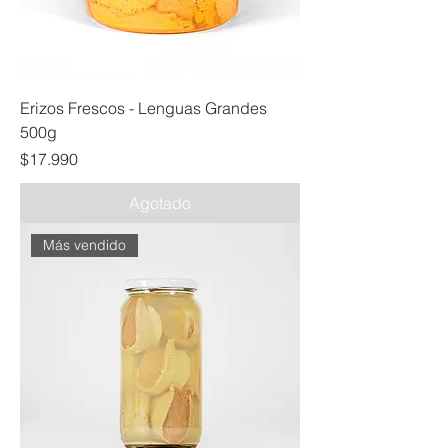
Erizos Frescos - Lenguas Grandes
500g
Precio
$17.990
Agotado
Más vendido