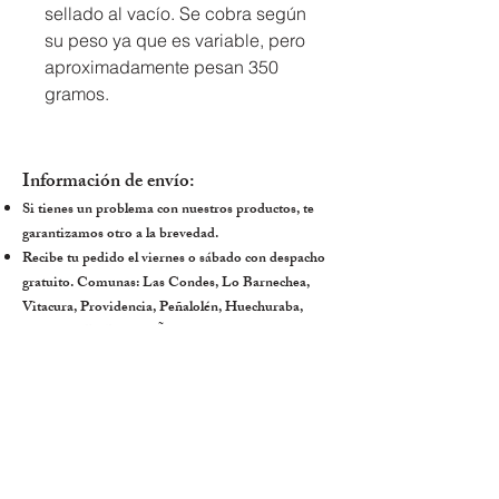
sellado al vacío. Se cobra según 
su peso ya que es variable, pero 
aproximadamente pesan 350 
gramos.
Información de envío:
Si tienes un problema con nuestros productos, te
garantizamos otro a la brevedad.
Recibe tu pedido el viernes o sábado con despacho
gratuito. Comunas: Las Condes, Lo Barnechea,
Vitacura, Providencia, Peñalolén, Huechuraba,
Chicureo, La Reina y Ñuñoa.​
Pide acá por Whatsapp
Mercado Premium